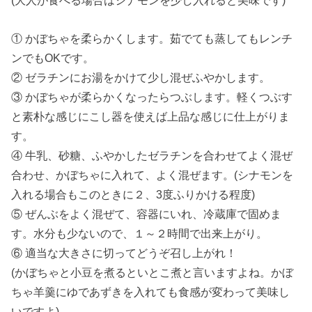
(大人が食べる場合はシナモンを少し入れると美味です)
① かぼちゃを柔らかくします。茹でても蒸してもレンチ
ンでもOKです。
② ゼラチンにお湯をかけて少し混ぜふやかします。
③ かぼちゃが柔らかくなったらつぶします。軽くつぶす
と素朴な感じにこし器を使えば上品な感じに仕上がりま
す。
④ 牛乳、砂糖、ふやかしたゼラチンを合わせてよく混ぜ
合わせ、かぼちゃに入れて、よく混ぜます。(シナモンを
入れる場合もこのときに２、3度ふりかける程度)
⑤ ぜんぶをよく混ぜて、容器にいれ、冷蔵庫で固めま
す。水分も少ないので、１～２時間で出来上がり。
⑥ 適当な大きさに切ってどうぞ召し上がれ！
(かぼちゃと小豆を煮るといとこ煮と言いますよね。かぼ
ちゃ羊羹にゆであずきを入れても食感が変わって美味し
いですよ)