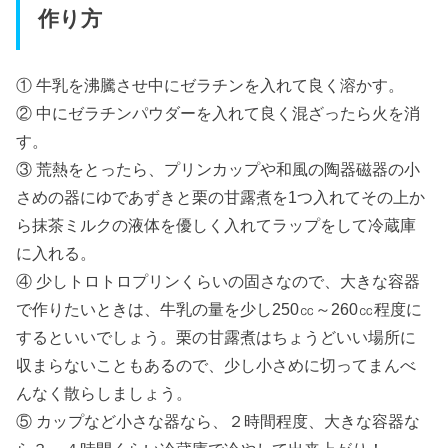
作り方
① 牛乳を沸騰させ中にゼラチンを入れて良く溶かす。
② 中にゼラチンパウダーを入れて良く混ざったら火を消
す。
③ 荒熱をとったら、プリンカップや和風の陶器磁器の小
さめの器にゆであずきと栗の甘露煮を1つ入れてその上か
ら抹茶ミルクの液体を優しく入れてラップをして冷蔵庫
に入れる。
④ 少しトロトロプリンくらいの固さなので、大きな容器
で作りたいときは、牛乳の量を少し250㏄～260㏄程度に
するといいでしょう。栗の甘露煮はちょうどいい場所に
収まらないこともあるので、少し小さめに切ってまんべ
んなく散らしましょう。
⑤ カップなど小さな器なら、２時間程度、大きな容器な