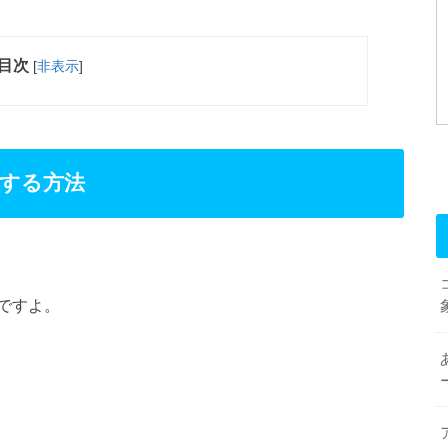
目次
[
非表示
]
する方法
ですよ。