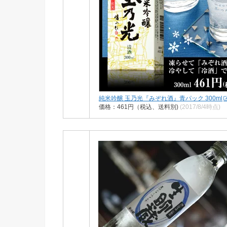
純米吟醸 玉乃光『みぞれ酒』青パック 300ml
価格：461円（税込、送料別)
(2017/8/4時点)