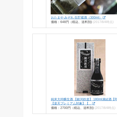
おたまや みぞれ 生貯蔵酒（300ml）
価格：648円（税込、送料別)
(2017/8/4時点)
純米大吟醸生酒 【銀河鉄道】 180ml凍結酒【R
【楽天プレミアム対象】【…
価格：2700円（税込、送料別)
(2017/8/4時点)