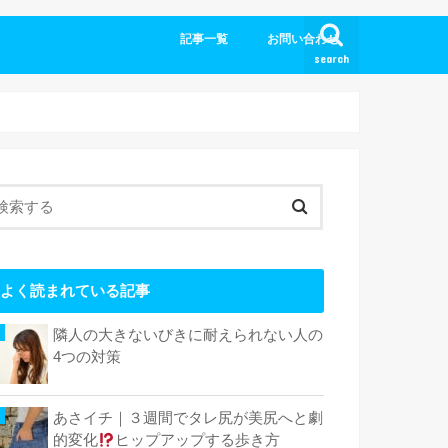
記事一覧
お問い合わせ
search
よく読まれている記事
隣人の大きないびきに耐えられない人の
4つの対策
あさイチ｜３週間でタレ尻が美尻へと劇
的変化
ヒップアップする歩き方