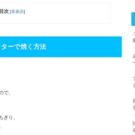
目次
[
非表示
]
スターで焼く方法
ので、
ちぎり、
、