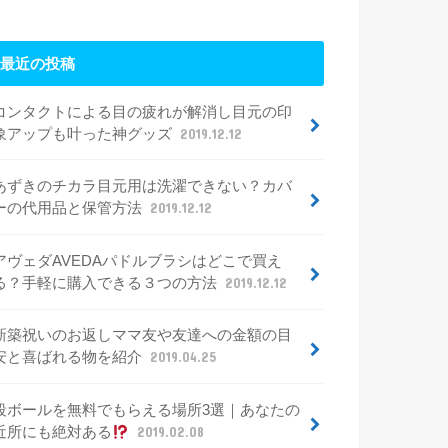
最近の投稿
コンタクトによる目の疲れが解消し目元の印
象アップも叶った神グッズ
2019.12.12
あずきのチカラ目元用は洗濯できない？カバ
ーの代用品と保管方法
2019.12.12
アヴェダAVEDAパドルブラシはどこで買え
る？手軽に購入できる３つの方法
2019.12.12
新築祝いのお返しママ友や友達への金額の目
安と喜ばれる物を紹介
2019.04.25
段ボールを無料でもらえる場所3選｜あなたの
近所にも絶対ある
2019.02.08