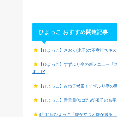
ひよっこ おすすめ関連記事
【ひよっこ】さおり(米子)の不意打ちキ
【ひよっこ】すずふり亭の新メニュー『
す…
【ひよっこ】みね子考案！すずふり亭の
【ひよっこ】青天目(なばため)澄子の名
8月14日ひよっこ「腹が立つと腹が減る