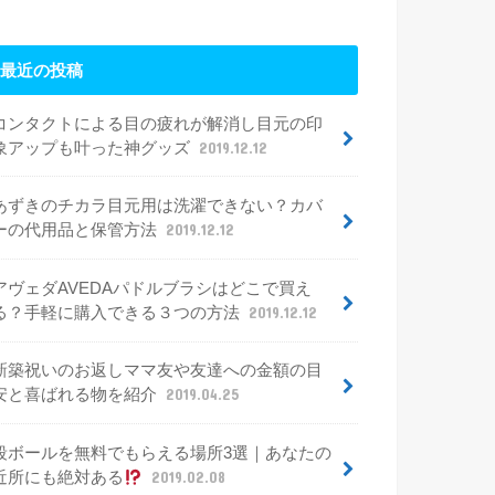
最近の投稿
コンタクトによる目の疲れが解消し目元の印
象アップも叶った神グッズ
2019.12.12
あずきのチカラ目元用は洗濯できない？カバ
ーの代用品と保管方法
2019.12.12
アヴェダAVEDAパドルブラシはどこで買え
る？手軽に購入できる３つの方法
2019.12.12
新築祝いのお返しママ友や友達への金額の目
安と喜ばれる物を紹介
2019.04.25
段ボールを無料でもらえる場所3選｜あなたの
近所にも絶対ある
2019.02.08