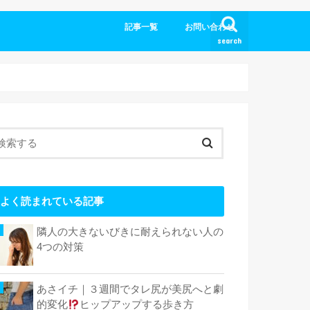
記事一覧
お問い合わせ
search
よく読まれている記事
隣人の大きないびきに耐えられない人の
4つの対策
あさイチ｜３週間でタレ尻が美尻へと劇
的変化
ヒップアップする歩き方