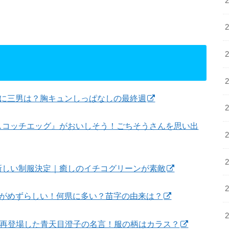
スに三男は？胸キュンしっぱなしの最終週
スコッチエッグ』がおいしそう！ごちそうさんを思い出
新しい制服決定｜癒しのイチコグリーンが素敵
字がめずらしい！何県に多い？苗字の由来は？
」再登場した青天目澄子の名言！服の柄はカラス？