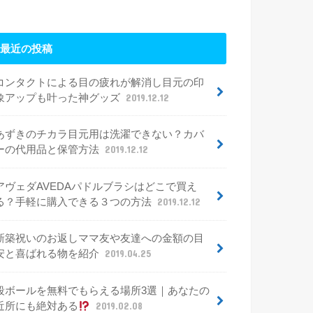
最近の投稿
コンタクトによる目の疲れが解消し目元の印
象アップも叶った神グッズ
2019.12.12
あずきのチカラ目元用は洗濯できない？カバ
ーの代用品と保管方法
2019.12.12
アヴェダAVEDAパドルブラシはどこで買え
る？手軽に購入できる３つの方法
2019.12.12
新築祝いのお返しママ友や友達への金額の目
安と喜ばれる物を紹介
2019.04.25
段ボールを無料でもらえる場所3選｜あなたの
近所にも絶対ある
2019.02.08