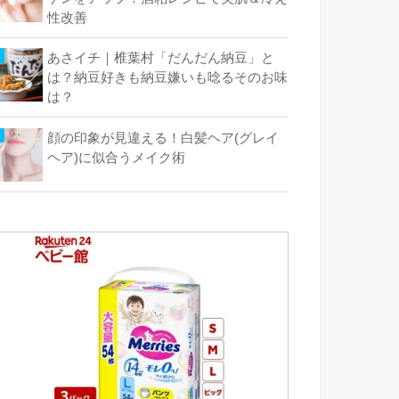
性改善
あさイチ｜椎葉村「だんだん納豆」と
は？納豆好きも納豆嫌いも唸るそのお味
は？
顔の印象が見違える！白髪ヘア(グレイ
ヘア)に似合うメイク術