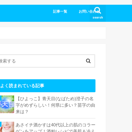
記事一覧
お問い合わせ
search
よく読まれている記事
【ひよっこ】青天目(なばため)澄子の名
字がめずらしい！何県に多い？苗字の由
来は？
あさイチ酒かすは40代以上の肌のコラー
ゲンをアップ！酒粕レシピで美肌＆冷え