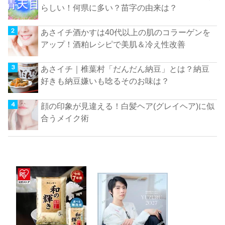
らしい！何県に多い？苗字の由来は？
あさイチ酒かすは40代以上の肌のコラーゲンを
アップ！酒粕レシピで美肌＆冷え性改善
あさイチ｜椎葉村「だんだん納豆」とは？納豆
好きも納豆嫌いも唸るそのお味は？
顔の印象が見違える！白髪ヘア(グレイヘア)に似
合うメイク術