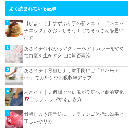
よく読まれている記事
【ひよっこ】すずふり亭の新メニュー『スコッ
チエッグ』がおいしそう！ごちそうさんを思い
出す…
あさイチ40代からのグレーヘア｜カラーをやめ
て白髪を生かす女性に賛否両論
あさイチ｜骨粗しょう症予防には「サバ缶＋
○○」でカルシウム吸収率アップ！
あさイチ｜３週間でタレ尻が美尻へと劇的変化
ヒップアップする歩き方
骨粗しょう症予防に！フラミンゴ体操の効果と
正しいやり方