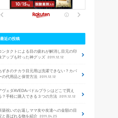
最近の投稿
コンタクトによる目の疲れが解消し目元の印
象アップも叶った神グッズ
2019.12.12
あずきのチカラ目元用は洗濯できない？カバ
ーの代用品と保管方法
2019.12.12
アヴェダAVEDAパドルブラシはどこで買え
る？手軽に購入できる３つの方法
2019.12.12
新築祝いのお返しママ友や友達への金額の目
安と喜ばれる物を紹介
2019.04.25