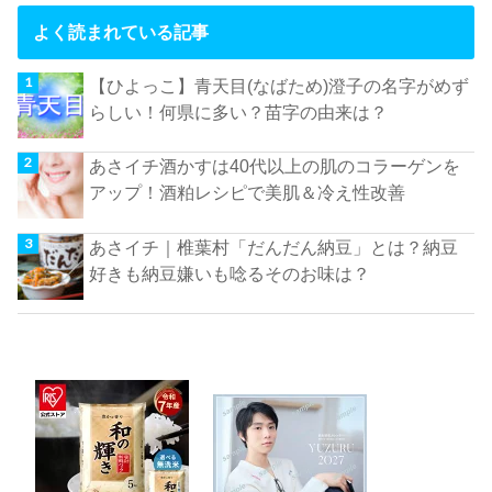
よく読まれている記事
【ひよっこ】青天目(なばため)澄子の名字がめず
らしい！何県に多い？苗字の由来は？
あさイチ酒かすは40代以上の肌のコラーゲンを
アップ！酒粕レシピで美肌＆冷え性改善
あさイチ｜椎葉村「だんだん納豆」とは？納豆
好きも納豆嫌いも唸るそのお味は？