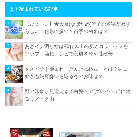
よく読まれている記事
【ひよっこ】青天目(なばため)澄子の名字がめず
らしい！何県に多い？苗字の由来は？
あさイチ酒かすは40代以上の肌のコラーゲンを
アップ！酒粕レシピで美肌＆冷え性改善
あさイチ｜椎葉村「だんだん納豆」とは？納豆
好きも納豆嫌いも唸るそのお味は？
顔の印象が見違える！白髪ヘア(グレイヘア)に似
合うメイク術