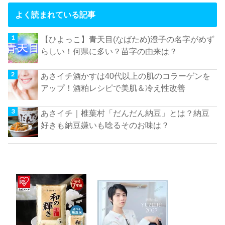
よく読まれている記事
【ひよっこ】青天目(なばため)澄子の名字がめず
らしい！何県に多い？苗字の由来は？
あさイチ酒かすは40代以上の肌のコラーゲンを
アップ！酒粕レシピで美肌＆冷え性改善
あさイチ｜椎葉村「だんだん納豆」とは？納豆
好きも納豆嫌いも唸るそのお味は？