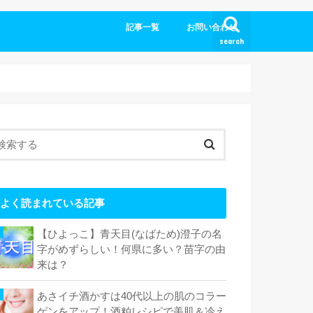
記事一覧
お問い合わせ
search
よく読まれている記事
【ひよっこ】青天目(なばため)澄子の名
字がめずらしい！何県に多い？苗字の由
来は？
あさイチ酒かすは40代以上の肌のコラー
ゲンをアップ！酒粕レシピで美肌＆冷え