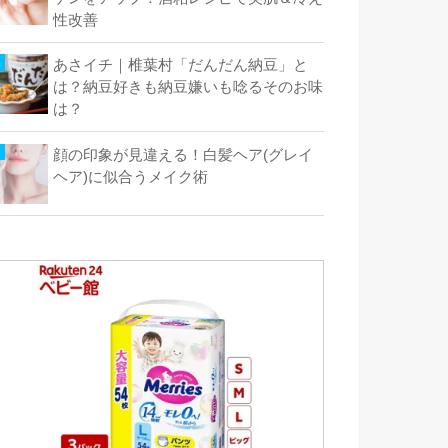
性改善
あさイチ｜椎葉村「だんだん納豆」と
は？納豆好きも納豆嫌いも唸るそのお味
は？
顔の印象が見違える！白髪ヘア(グレイ
ヘア)に似合うメイク術