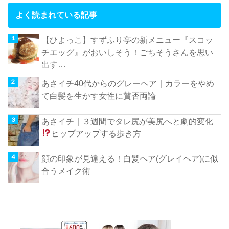
よく読まれている記事
【ひよっこ】すずふり亭の新メニュー『スコッ
チエッグ』がおいしそう！ごちそうさんを思い
出す…
あさイチ40代からのグレーヘア｜カラーをやめ
て白髪を生かす女性に賛否両論
あさイチ｜３週間でタレ尻が美尻へと劇的変化
ヒップアップする歩き方
顔の印象が見違える！白髪ヘア(グレイヘア)に似
合うメイク術