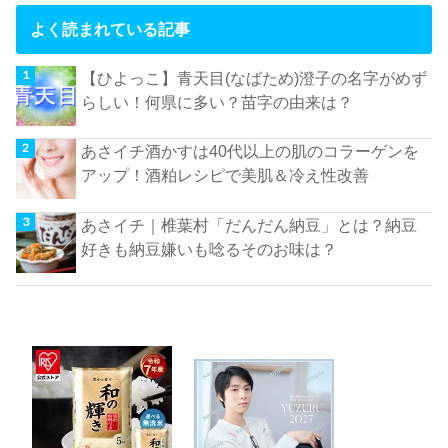
よく読まれている記事
【ひよっこ】青天目(なばため)澄子の名字がめず
らしい！何県に多い？苗字の由来は？
あさイチ酒かすは40代以上の肌のコラーゲンを
アップ！酒粕レシピで美肌＆冷え性改善
あさイチ｜椎葉村「だんだん納豆」とは？納豆
好きも納豆嫌いも唸るそのお味は？