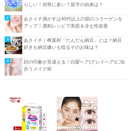
らしい！何県に多い？苗字の由来は？
あさイチ酒かすは40代以上の肌のコラーゲンを
アップ！酒粕レシピで美肌＆冷え性改善
あさイチ｜椎葉村「だんだん納豆」とは？納豆
好きも納豆嫌いも唸るそのお味は？
顔の印象が見違える！白髪ヘア(グレイヘア)に似
合うメイク術