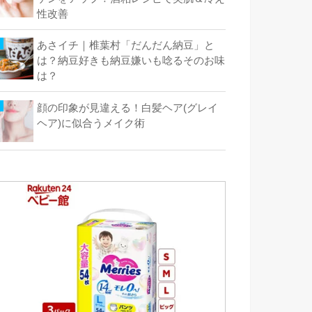
性改善
あさイチ｜椎葉村「だんだん納豆」と
は？納豆好きも納豆嫌いも唸るそのお味
は？
顔の印象が見違える！白髪ヘア(グレイ
ヘア)に似合うメイク術