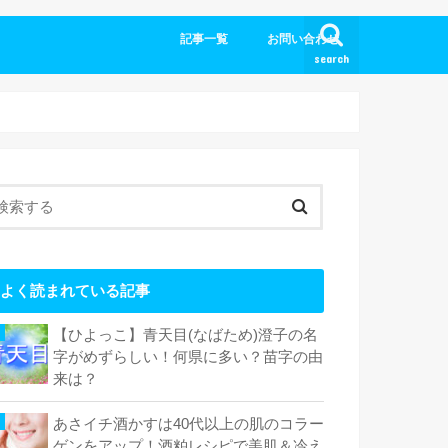
記事一覧
お問い合わせ
search
よく読まれている記事
【ひよっこ】青天目(なばため)澄子の名
字がめずらしい！何県に多い？苗字の由
来は？
あさイチ酒かすは40代以上の肌のコラー
ゲンをアップ！酒粕レシピで美肌＆冷え